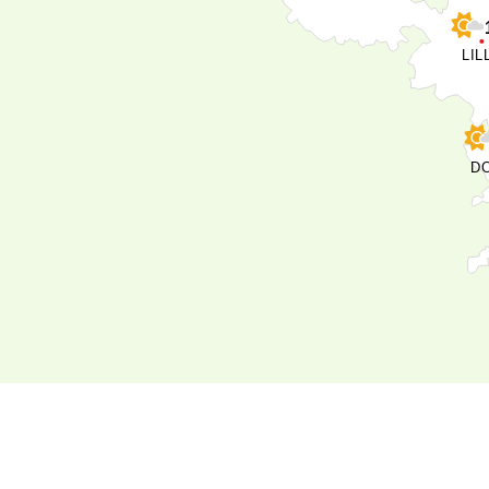
LIL
D